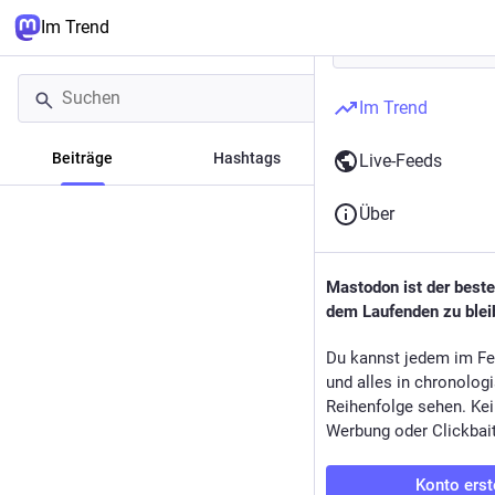
Im Trend
Im Trend
Beiträge
Hashtags
Artikel
Live-Feeds
Über
Mastodon ist der best
dem Laufenden zu blei
Du kannst jedem im Fe
und alles in chronolog
Reihenfolge sehen. Kei
Werbung oder Clickbai
Konto erst